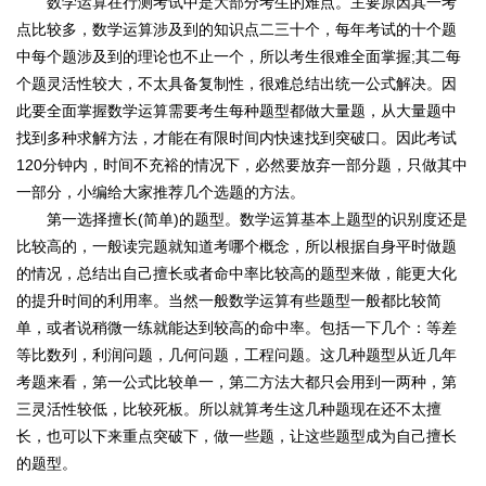
数学运算在行测考试中是大部分考生的难点。主要原因其一考
点比较多，数学运算涉及到的知识点二三十个，每年考试的十个题
中每个题涉及到的理论也不止一个，所以考生很难全面掌握;其二每
个题灵活性较大，不太具备复制性，很难总结出统一公式解决。因
此要全面掌握数学运算需要考生每种题型都做大量题，从大量题中
找到多种求解方法，才能在有限时间内快速找到突破口。因此考试
120分钟内，时间不充裕的情况下，必然要放弃一部分题，只做其中
一部分，小编给大家推荐几个选题的方法。
第一选择擅长(简单)的题型。数学运算基本上题型的识别度还是
比较高的，一般读完题就知道考哪个概念，所以根据自身平时做题
的情况，总结出自己擅长或者命中率比较高的题型来做，能更大化
的提升时间的利用率。当然一般数学运算有些题型一般都比较简
单，或者说稍微一练就能达到较高的命中率。包括一下几个：等差
等比数列，利润问题，几何问题，工程问题。这几种题型从近几年
考题来看，第一公式比较单一，第二方法大都只会用到一两种，第
三灵活性较低，比较死板。所以就算考生这几种题现在还不太擅
长，也可以下来重点突破下，做一些题，让这些题型成为自己擅长
的题型。