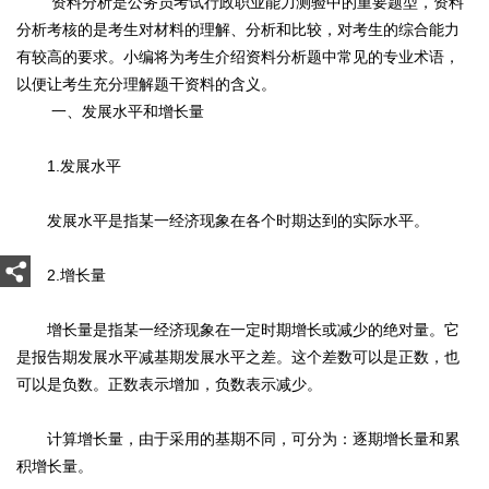
资料分析是公务员考试行政职业能力测验中的重要题型，资料
分析考核的是考生对材料的理解、分析和比较，对考生的综合能力
有较高的要求。小编将为考生介绍资料分析题中常见的专业术语，
以便让考生充分理解题干资料的含义。
一、发展水平和增长量
1.发展水平
发展水平是指某一经济现象在各个时期达到的实际水平。
2.增长量
增长量是指某一经济现象在一定时期增长或减少的绝对量。它
是报告期发展水平减基期发展水平之差。这个差数可以是正数，也
可以是负数。正数表示增加，负数表示减少。
计算增长量，由于采用的基期不同，可分为：逐期增长量和累
积增长量。