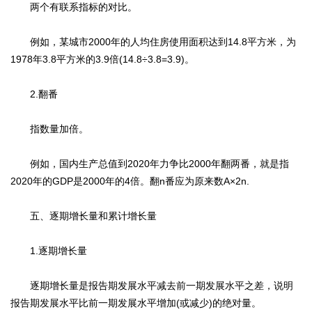
两个有联系指标的对比。
例如，某城市2000年的人均住房使用面积达到14.8平方米，为
1978年3.8平方米的3.9倍(14.8÷3.8=3.9)。
2.翻番
指数量加倍。
例如，国内生产总值到2020年力争比2000年翻两番，就是指
2020年的GDP是2000年的4倍。翻n番应为原来数A×2n.
五、逐期增长量和累计增长量
1.逐期增长量
逐期增长量是报告期发展水平减去前一期发展水平之差，说明
报告期发展水平比前一期发展水平增加(或减少)的绝对量。