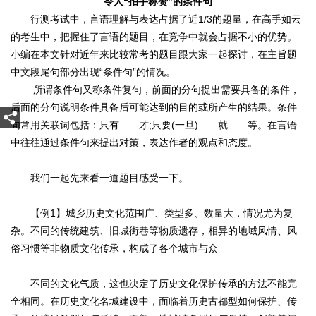
令人“拍手称赞”的条件句
行测考试中，言语理解与表达占据了近1/3的题量，在高手如云
的考生中，把握住了言语的题目，在竞争中就会占据不小的优势。
小编在本文针对近年来比较常考的题目跟大家一起探讨，在主旨题
中文段尾句部分出现“条件句”的情况。
所谓条件句又称条件复句，前面的分句提出需要具备的条件，
后面的分句说明条件具备后可能达到的目的或所产生的结果。条件
句常用关联词包括：只有……才;只要(一旦)……就……等。在言语
中往往通过条件句来提出对策，表达作者的观点和态度。
我们一起先来看一道题目感受一下。
【例1】城乡历史文化范围广、类型多、数量大，情况尤为复
杂。不同的传统建筑、旧城街巷等物质遗存，相异的地域风情、风
俗习惯等非物质文化传承，构成了各个城市与众
不同的文化气质，这也决定了历史文化保护传承的方法不能完
全相同。在历史文化名城建设中，面临着历史古都型如何保护、传