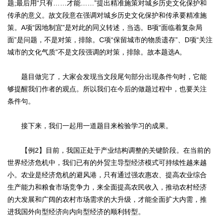
题;最后用“只有……才能……”提出精准施策对城乡历史文化保护和
传承的意义。故文段意在强调对城乡历史文化保护和传承要精准施
策。A项“因地制宜”是对此的同义转述，当选。B项“面临着复杂局
面”是问题，不是对策，排除。C项“保留城市的物质遗存”、D项“关注
城市的文化气质”不是文段强调的对策，排除。故本题选A。
题目做完了，大家会发现当文段尾句部分出现条件句时，它能
够提醒我们作者的观点。所以我们在今后的做题过程中，也要关注
条件句。
接下来，我们一起用一道题目来检验学习的成果。
【例2】目前，我国正处于产业结构调整的关键阶段。在当前的
世界经济危机中，我们已有的外贸主导型经济模式可持续性越来越
小。农业是经济危机的避风港，只有通过强农惠农、提高农业综合
生产能力和粮食市场竞争力，来全面提高农民收入，推动农村经济
的大发展和广阔的农村市场需求的大升级，才能全面扩大内需，推
进我国外向型经济向内向型经济的顺利转型。