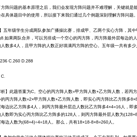
阵问题的基本原理之后，我们会发现方阵问题并不难理解，关键就是能
会在具体题目中的使用，所以接下来我们通过几个例题深刻理解方阵问题
五年级学生分成两队参加广播操比赛，排成甲、乙两个实心方阵，其中
为8.如果两队合并，可以另排成一个空心的丙方阵，丙方阵最外层每边的
的人数多4人，且甲方阵的人数正好填满丙方阵的空心。五年级一共有多少
36 C.260 D.288
C.
】此题答案为C。空心的丙方阵人数=甲方阵人数+乙方阵人数，若丙方
的丙方阵人数=2×甲方阵人数+乙方阵人数，即实心丙方阵比乙方阵多8×8×
每边比乙方阵多4人，则丙方阵最外层总人数比乙方阵多4×4=16人，即多了
人数即为实心丙方阵比乙方阵多的128人，则丙方阵最外层人数为(128+8)
边人数为(68+4)÷4=18人。那么，共有18×18-8×8=260人。