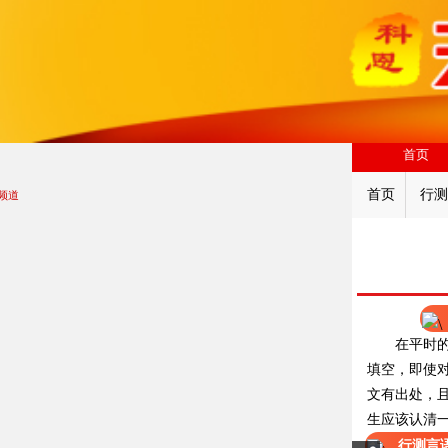
首页
首页
行测
频道
在平时
填空，即使
文有出处，
生应该认清
行测言