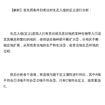
【解析】首先用条件归类法对生态入侵的定义进行分析：
生态入侵(定义)是指人们有意识或无意识地把某种生物带入①适
宜其栖息和繁衍的地区，使得该生物种群不断扩大②，分布区不断
稳定地扩展，从而危害当地的生产和生活③，改变当地生态环境的
过程。
然后分析各个选项，将选项与题干定义属性进行对比，其中A项
不符合①;B项不符合②;D项不符合③。只有C项符合定义。故答案选
C。