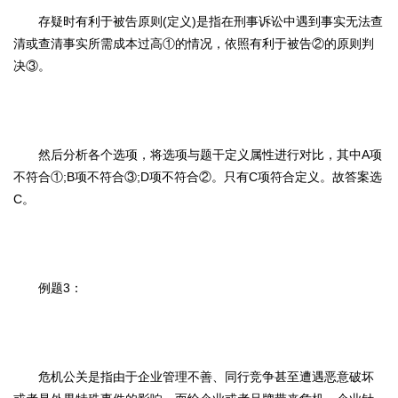
存疑时有利于被告原则(定义)是指在刑事诉讼中遇到事实无法查
清或查清事实所需成本过高①的情况，依照有利于被告②的原则判
决③。
然后分析各个选项，将选项与题干定义属性进行对比，其中A项
不符合①;B项不符合③;D项不符合②。只有C项符合定义。故答案选
C。
例题3：
危机公关是指由于企业管理不善、同行竞争甚至遭遇恶意破坏