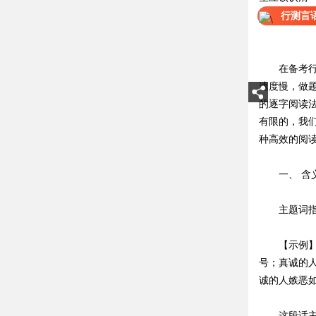
行测言
在备考行测
速度慢，做
的逐字阅读
有限的，我
种高效的阅
一、 含
主题词指文
【示例】真
号；真诚的
诚的人嫉恶
这段话主要