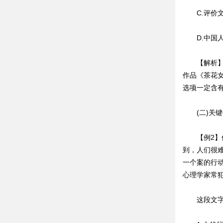
C.评价文
D.中国人
【解析】A
作品《茶花
选项一定含
(二)关键
【例2】偶
到，人们很
一个案的行
心理学家常
这段文字