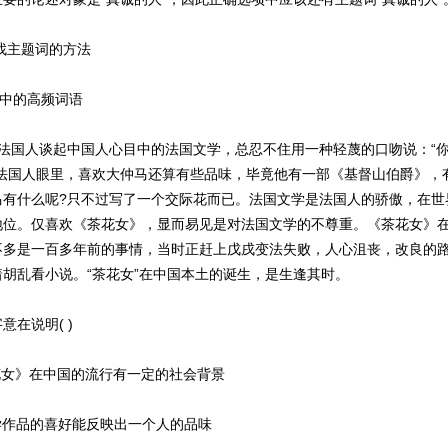
主题词的方法
中的高频词语
国人谈起中国人心目中的法国文学，总忍不住用一种轻蔑的口吻说：“
在法国人眼里，喜欢大仲马还算有些品味，毕竟他有一部《基督山伯爵》，
马有什么呢?只不过写了一个交际花而已。法国文学是法国人的骄傲，在世
地位。仅喜欢《茶花女》，显而易见是对法国文学的不尊重。《茶花女》
不多是一百多年前的事情，当时正赶上戊戌变法失败，人心沮丧，改良的
胡乱看小说。“茶花女”在中国本土的诞生，是生逢其时。
在说明( )
女》在中国的流行有一定的社会背景
作品的喜好能反映出一个人的品味