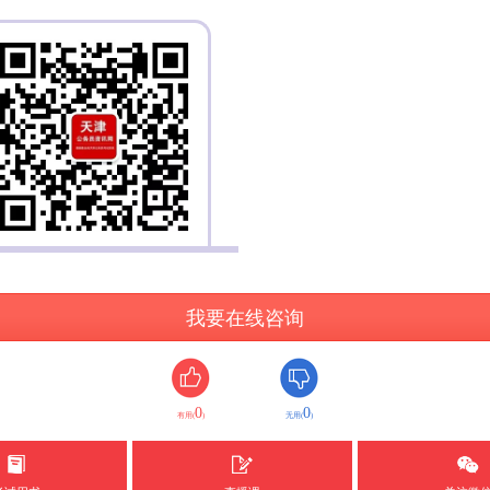
我要在线咨询
0
0
有用(
)
无用(
)