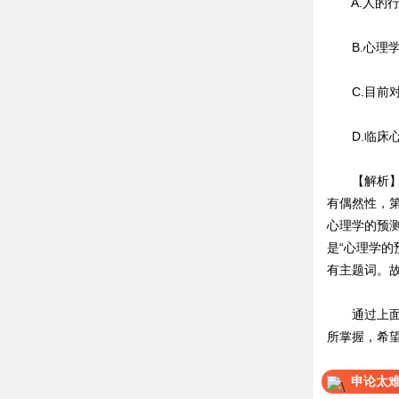
A.人的行
B.心理学
C.目前对
D.临床心
【解析】B
有偶然性，
心理学的预
是“心理学的
有主题词。
通过上面的
所掌握，希
申论太难