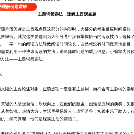
语理解例题讲解
主题词筛选法，速解主旨观点题
片段阅读之主旨观点题这部分的内容时，大部分的考生反应时间紧张，
题效率低。其实这主要是因为大部分考生没有掌握恰当的阅读技巧，选择
法，一字一句的阅读方法导致阅读时间较长，自然就没有时间做其他题目
们需要利用一种快速阅读的方法，迅速抓取问题的重点信息。小编将为各
读方法——主题词筛选法。
义
段的主要论述对象，正确选项一定含有主题词，而不含有主题词的选项
诚的人坚强自信，乐观向上，在他们的眼里，困难是胜利的前奏，失败
人从善如流，热情大方，生活里平易近人，虚怀若谷，实践中乐于助人，
如仇，崇尚真理，他们是现实生活的清洁工。
的论述对象是“真诚的人”，因此正确选项中应该还有主题词“真诚的人”