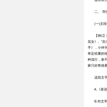
二、 寻找
(一)文段
【例1】法
花女》。”
手》，小仲
举足轻重的
种流行，差
家只好将就着
这段文字意
A.《茶花
B.对文学