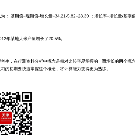
基期值=现期值-增长量=34.21-5.82=28.39 ；增长率=增长量/基期值=5.
2年某地大米产量增长了20.5%。
生，在行测资料分析中概念是相对比较容易掌握的，而增长的两个概
复习的初期要快速掌握这个概念，将计算能力变得更为熟练。