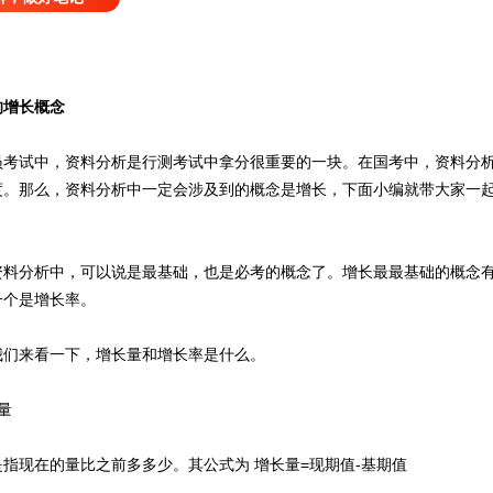
的增长概念
试中，资料分析是行测考试中拿分很重要的一块。在国考中，资料分析
度。那么，资料分析中一定会涉及到的概念是增长，下面小编就带大家一
分析中，可以说是最基础，也是必考的概念了。增长最最基础的概念有
一个是增长率。
来看一下，增长量和增长率是什么。
量
现在的量比之前多多少。其公式为 增长量=现期值-基期值