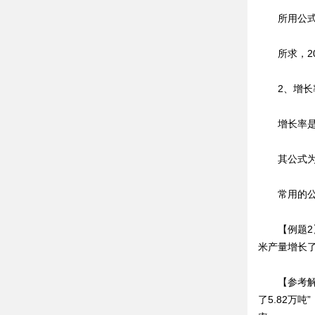
所用公式为：现
所求，201
2、增长
增长率是指
其公式为：增
常用的公式变
【例题2】2
米产量增长了
【参考解析】
了5.82万