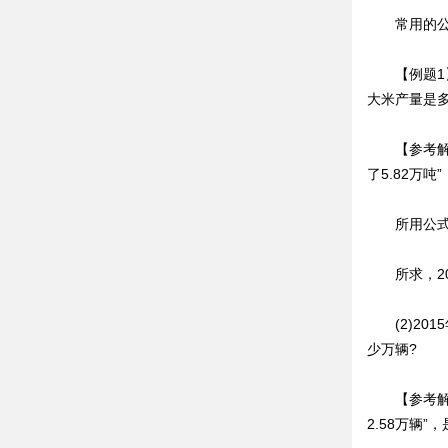
常用的公式
【例题1】(
大米产量是多
【参考解析】
了5.82万
所用公式为： 
所求，201
(2)201
少万辆?
【参考解析】
2.58万辆