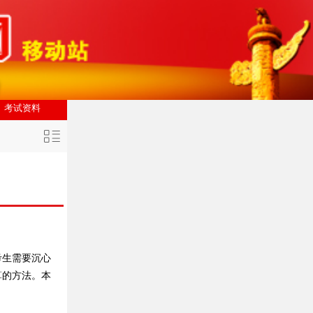
考试资料
考生需要沉心
算的方法。本