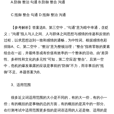
A.防御 整治 勾通 B.防御 整合 沟通
C.抵御 整合 勾通 D.抵御 整治 沟通
【参考解析】答案选B。第三空中，“勾通”意为暗中串通，含贬
义；“沟通”指人与人之间、人与群体之间思想与感情的传递和反馈的
过程，以求思想达到一致和感情的通畅，为中性词。根据感情色彩
排除A、C。第二空中，“整治”意为整顿治理；“整合”指将零散的要素
组合在一起，并最终形成有价值有效率的一个整体的活动。由“差异
性、多样性和文化的多元性”可知，第二空应选“整合”。且第一空
中，危机的爆发暴露的应该是事前的“防御”不力，而非事后的“抵
御”不足。本题答案为B。
3、适用范围
很多近义词适用范围的大小是不同的，有的大一些，有的小一
些；有的概括的是事物的总的方面，有的概括的是其中的一部分。
在行测考试中适用范围更多指的是词语适用的人还是物、适用的是