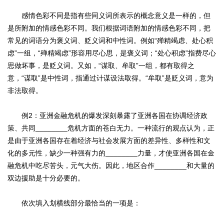
感情色彩不同是指有些同义词所表示的概念意义是一样的，但
是所附加的情感色彩不同。我们根据词语附加的情感色彩不同，把
常见的词语分为褒义词、贬义词和中性词。例如“殚精竭虑、处心积
虑”一组，“殚精竭虑”形容用尽心思，是褒义词；“处心积虑”指费尽心
思做坏事，是贬义词。又如，“谋取、牟取”一组，都有取得之
意，“谋取”是中性词，指通过计谋设法取得。“牟取”是贬义词，意为
非法取得。
例2：亚洲金融危机的爆发深刻暴露了亚洲各国在协调经济政
策、共同________危机方面的苍白无力。一种流行的观点认为，正
是由于亚洲各国存在着经济与社会发展方面的差异性、多样性和文
化的多元性，缺少一种强有力的________力量，才使亚洲各国在金
融危机中吃尽苦头，元气大伤。因此，地区合作________和大量的
双边援助是十分必要的。
依次填入划横线部分最恰当的一项是：