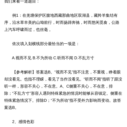
我们来看一道题目：
例1：在羌塘保护区腹地西藏那曲地区双湖县，藏羚羊集结有
序，沿水草丰美的山坳前行，时而扬蹄奔驰，时而悠闲觅食，公路
上汽车呼啸而过，也丝毫 。
依次填入划横线部分最恰当的一项是：
A.视而不见 B.不为所动 C.听而不闻 D.不乱方寸
【参考解析】答案选B。“视而不见”指不注意，不重视，睁着眼
却没看见。也指不理睬，看见了当作没看见。“听而不闻”指听了跟没
听一样，形容不关心，不在意。A、C侧重不关心，不在意，排
除；“不乱方寸”形容人遇到特殊紧急的情况时能够从容镇定。侧重在
特殊紧急情况下。排除D；“不为所动”指不受外力影响而变动。故答
案选B。
2、感情色彩