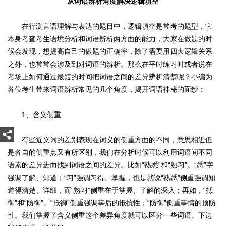
从词语辨析角度解决逻辑填空
在行测言语理解与表达的题目中，逻辑填空是常考的题型，它
本身考查考生语境分析和词语辨析两方面的能力，大家在做题的时
候会发现，想提高自己的做题的正确率，除了需要用四大逻辑关系
之外，也常常会涉及到对词语的辨析。那么在平时练习时或者说在
考场上如何通过最短的时间把词语之间的差异辨析清楚呢？小编为
各位考生带来词语辨析常见的几个角度，揭开词语神秘的面纱：
1、含义侧重
有些近义词的差别表现在词义的侧重方面的不同，意思相近但
是各自的侧重点又有所区别，我们在分析时候可以利用词语间不同
语素的差异进而找到词语之间的差异。比如“熟悉”和“熟习”。“悉”字
强调了解、知道；“习”强调习得、掌握，也是就说“熟悉”侧重强调知
道得清楚、详细，而“熟习”侧重在于掌握、了解的深入；再如，“抵
御”和“防御”。“抵御”侧重强调事后的抵抗性；“防御”侧重事情的预防
性。我们掌握了含义侧重这个差异角度就可以区分一些词语。下边