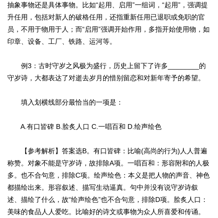
抽象事物还是具体事物。比如“起用、启用”一组词，“起用”，强调提
升任用，包括对新人的破格任用，还指重新任用已退职或免职的官
员，不用于物用于人；而“启用”强调开始作用，多指开始使用物，如
印章、设备、工厂、铁路、运河等。
例3：古时守岁之风极为盛行，历史上留下了许多________的
守岁诗，大都表达了对逝去岁月的惜别留恋和对新年寄予的希望。
填入划横线部分最恰当的一项是：
A.有口皆碑 B.脍炙人口 C.一唱百和 D.绘声绘色
【参考解析】答案选B。有口皆碑：比喻(高尚的行为)人人普遍
称赞。对象不能是守岁诗，故排除A项。一唱百和：形容附和的人极
多。也不合句意，排除C项。绘声绘色：本义是把人物的声音、神色
都描绘出来。形容叙述、描写生动逼真。句中并没有说守岁诗叙
述、描绘了什么，故“绘声绘色”也不合句意，排除D项。脍炙人口：
美味的食品人人爱吃。比喻好的诗文或事物为众人所喜爱和传诵。