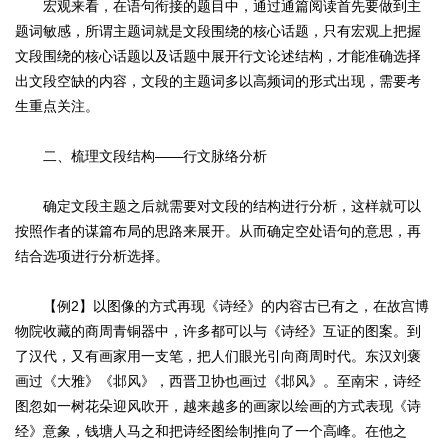
宏观来看，在语句衔接的题目中，通过通篇阅读首先要做到主
题词敏感，所谓主题词就是文段围绕的核心话题，只有宏观上把握
文段围绕的核心话题以及话题中展开行文论述结构，才能准确选择
出文段空缺的内容，文段的主题词多以高频词的形式出现，需要考
生重点关注。
二、梳理文段结构——行文脉络分析
确定文段主题之后就需要对文段的结构进行分析，这样就可以
按照作者的谋篇布局的思路来展开。从而确定空处语句的意思，再
结合选项进行分析选择。
【例2】以图像的方式再现《诗经》的内容古已有之，在故宫博
物院收藏的商周青铜器中，许多都可以与《诗经》互证的图案。到
了汉代，又有画家用一支笔，把人们眼光引向商周时代。东汉刘褒
画过《大雅》《邶风》，西晋卫协也画过《邶风》。至南宋，诗经
图忽如一树花朵迎风吹开，越来越多的画家以绘画的方式表现《诗
经》意象，钱塘人马之和把诗经图绘制推向了一个高峰。在他之