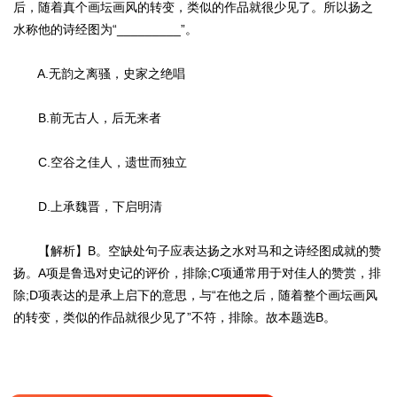
后，随着真个画坛画风的转变，类似的作品就很少见了。所以扬之
水称他的诗经图为“_________”。
A.无韵之离骚，史家之绝唱
B.前无古人，后无来者
C.空谷之佳人，遗世而独立
D.上承魏晋，下启明清
【解析】B。空缺处句子应表达扬之水对马和之诗经图成就的赞
扬。A项是鲁迅对史记的评价，排除;C项通常用于对佳人的赞赏，排
除;D项表达的是承上启下的意思，与“在他之后，随着整个画坛画风
的转变，类似的作品就很少见了”不符，排除。故本题选B。