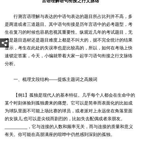
言语理解语句衔接之行文脉络
行测言语理解与表达的中语句表达的题目所占比列并不高，多
是两道或者三道题目。其中语句衔接是历年言语中的必考题型，考
生在复习的时候也容易忽视其重要性。纵观近几年的考试题目，无
论是题目选材还是题目难度上都是不叫大的，据不完全统计的结果
显示，考生在此处的失误率也是比较高的，所以，如何在考场上快
速锁定答案，今天，小编就带着大家一起学习语句衔接之行文脉络
分析。
一、梳理文段结构——提炼主题词之高频词
【例1】孤独是现代人的基本特征。几乎每个人都会在生命中的
某个时刻体验到孤独袭来的痛楚。它可以是简单而表面化的比如成
为球队里面不可能上场比赛的球员，或者派对上永远坐在角落里面
的女孩儿;也可以是尖锐而剧烈的，比如失去配偶或者亲朋友。
_________，它与连接的人数和频率无关，而与连接的质量和意义
有关。你可能在高朋满座的喧哗中仍然感到深刻的孤独。