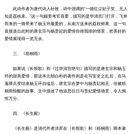
此诗作者为唐代诗人杜牧，诗中强调的“一骑红尘妃子笑，无人
知是荔枝来。”这一句颇受考官喜爱，描写的是华清宫门打开，飞奔
而来的一骑带来了杨玉环最爱的，从南方送来的荔枝鲜果。这一句
直接道出此时的唐玄宗与杨贵妃的爱情你侬我侬的情景，把美好的
爱情展现得一览无余。
三、《梧桐雨》
如果说《长恨歌》和《过华清宫绝句》描写的是唐玄宗和杨玉
环的甜美爱情，那这本元朝白朴的著作则是在写安史之乱后，在马
嵬驿兵变结束杨玉环自缢后，唐玄宗在梦中与杨贵妃相见，但被梧
桐雨惊醒的故事。文中描述了他追思往日与贵妃爱情场景，令人惆
怅万分。
四、《长生殿》
《长生殿》是清代作者洪昇在《长恨歌》和《梧桐雨》两本著