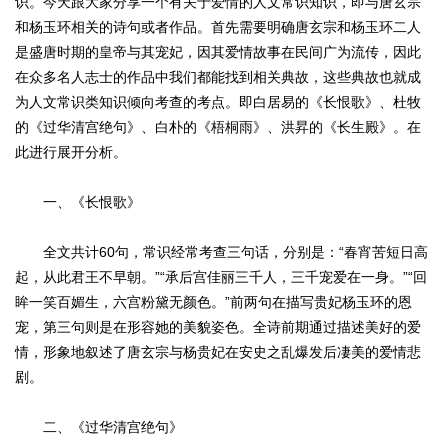
识。今天跟大家分享一个有关于爱情的人文常识知识，即与唐玄宗
和杨玉环相关的诗句或者作品。首先需要明确唐玄宗和杨玉环二人
是盛唐时期的皇帝与其宠妃，因其爱情故事在民间广为流传，因此
在众多名人志士的作品中我们都能找到相关典故，这些典故也就成
为人文常识类知识倾向考查的考点。即白居易的《长恨歌》、杜牧
的《过华清宫绝句》、白朴的《梧桐雨》、洪昇的《长生殿》。在
此进行展开分析。
一、《长恨歌》
全文共计60句，常识经常考查三句话，分别是：“春宵苦短日高
起，从此君王不早朝。”“承后宫佳丽三千人，三千宠爱在一身。”“回
眸一笑百媚生，六宫粉黛无颜色。”前两句在描写贵妃杨玉环的恩
宠，第三句则是在形容她的美貌姿色。全诗前期通过描述美好的爱
情，形象地叙述了唐玄宗与杨贵妃在安史之乱爆发后凄美的爱情悲
剧。
二、《过华清宫绝句》