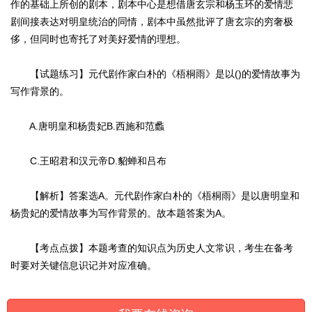
作的基础上所创的剧本，剧本中心是想借唐玄宗和杨玉环的爱情悲
剧间接表达对明皇统治的同情，剧本中虽然批评了唐玄宗的穷奢极
侈，但同时也寄托了对美好爱情的理想。
【试题练习】元代剧作家白朴的《梧桐雨》是以()的爱情故事为
写作背景的。
A.唐明皇和杨贵妃B.西施和范蠡
C.王昭君和汉元帝D.貂蝉和吕布
【解析】答案选A。元代剧作家白朴的《梧桐雨》是以唐明皇和
杨贵妃的爱情故事为写作背景的。故本题答案为A。
【考点点拨】本题考查的知识点为历史人文常识，考生在备考
时要对关键信息识记并对应准确。