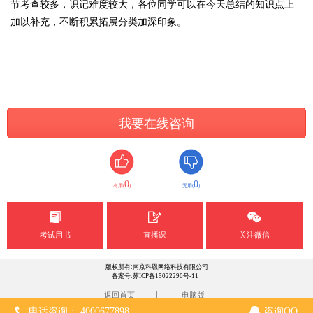
节考查较多，识记难度较大，各位同学可以在今天总结的知识点上
加以补充，不断积累拓展分类加深印象。
我要在线咨询
0
0
有用(
)
无用(
)
考试用书
直播课
关注微信
版权所有:南京科恩网络科技有限公司
备案号:苏ICP备15022290号-11
|
返回首页
电脑版
电话咨询： 4000677898
咨询QQ